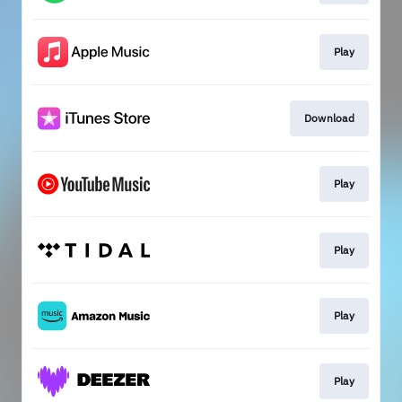
Play
Download
Play
Play
Play
Play